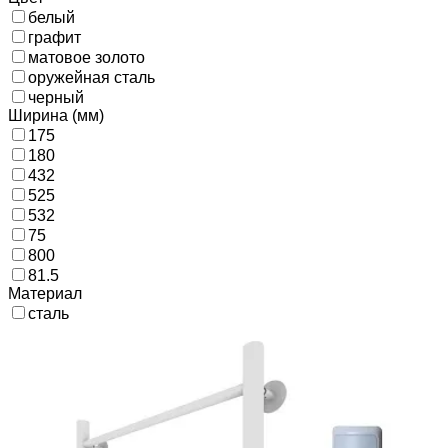
белый
графит
матовое золото
оружейная сталь
черный
Ширина (мм)
175
180
432
525
532
75
800
81.5
Материал
сталь