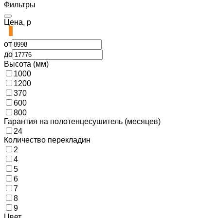
Фильтры
Цена, р
от
до
Высота (мм)
1000
1200
370
600
800
Гарантия на полотенцесушитель (месяцев)
24
Количество перекладин
2
4
5
6
7
8
9
Цвет